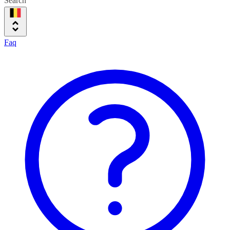
Search
Faq