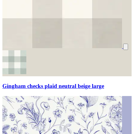
Gingham checks plaid neutral beige large