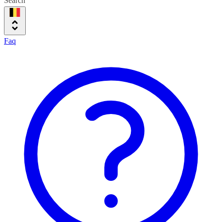
Search
Faq