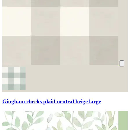
Gingham checks plaid neutral beige large