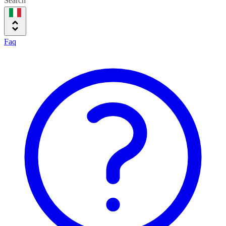
Search
Faq