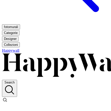
fotomurali
Categorie
Designer
Collezioni
Happywall
Search