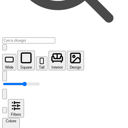
Wide
Square
Tall
Interior
Design
Filters
Colore