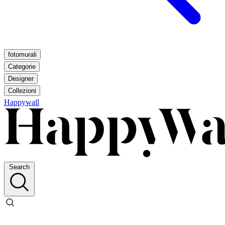
fotomurali
Categorie
Designer
Collezioni
Happywall
Search