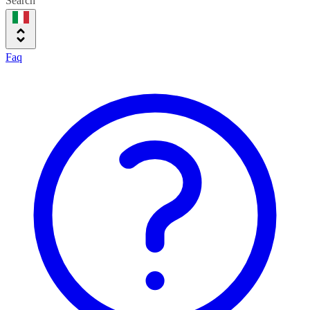
Search
Faq