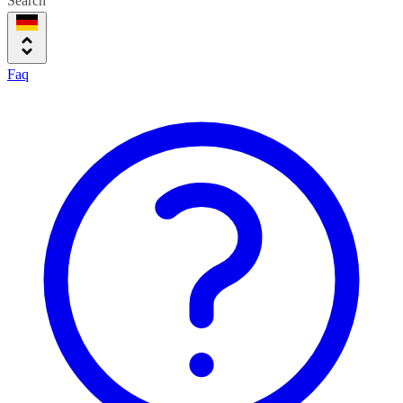
Search
Faq