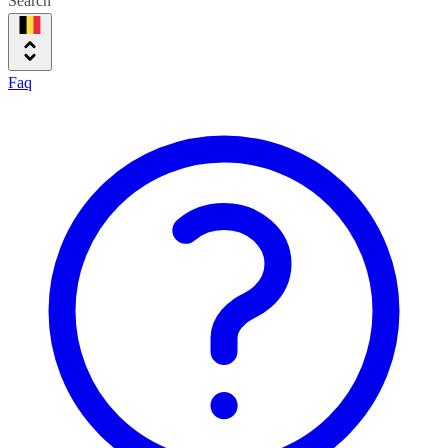
Search
Faq