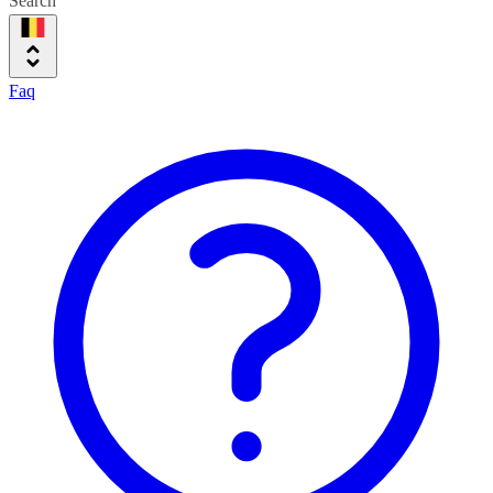
Search
Faq