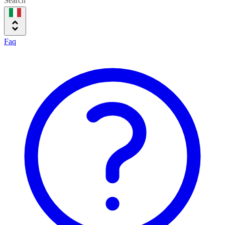
Search
Faq