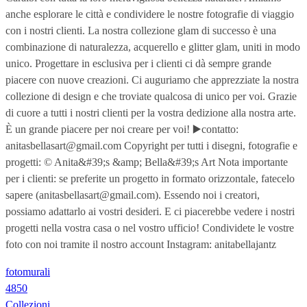
anche esplorare le città e condividere le nostre fotografie di viaggio
con i nostri clienti. La nostra collezione glam di successo è una
combinazione di naturalezza, acquerello e glitter glam, uniti in modo
unico. Progettare in esclusiva per i clienti ci dà sempre grande
piacere con nuove creazioni. Ci auguriamo che apprezziate la nostra
collezione di design e che troviate qualcosa di unico per voi. Grazie
di cuore a tutti i nostri clienti per la vostra dedizione alla nostra arte.
È un grande piacere per noi creare per voi! ▶️contatto:
anitasbellasart@gmail.com Copyright per tutti i disegni, fotografie e
progetti: © Anita&#39;s &amp; Bella&#39;s Art Nota importante
per i clienti: se preferite un progetto in formato orizzontale, fatecelo
sapere (anitasbellasart@gmail.com). Essendo noi i creatori,
possiamo adattarlo ai vostri desideri. E ci piacerebbe vedere i nostri
progetti nella vostra casa o nel vostro ufficio! Condividete le vostre
foto con noi tramite il nostro account Instagram: anitabellajantz
fotomurali
4850
Collezioni