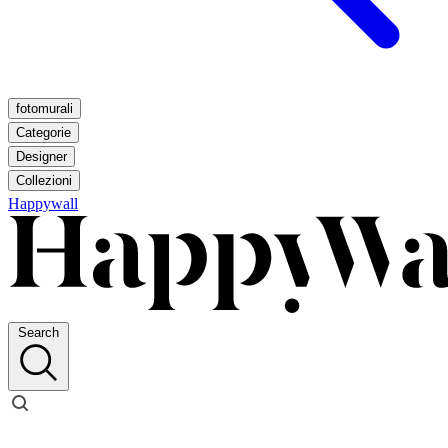
fotomurali
Categorie
Designer
Collezioni
Happywall
Search