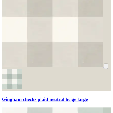
Gingham checks plaid neutral beige large