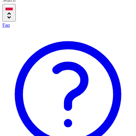
Search
Faq