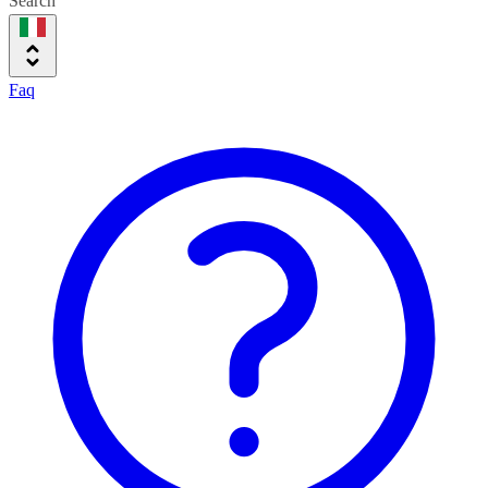
Search
Faq