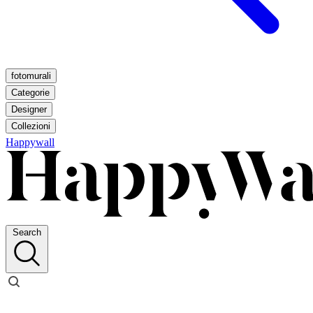
fotomurali
Categorie
Designer
Collezioni
Happywall
Search