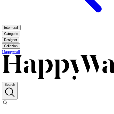
fotomurali
Categorie
Designer
Collezioni
Happywall
Search