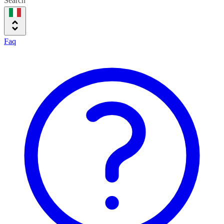
Search
Faq