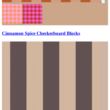
Cinnamon Spice Checkerboard Blocks