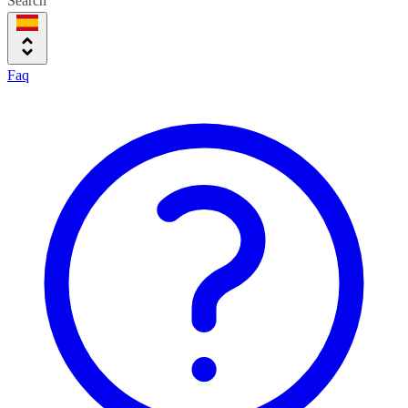
Search
Faq