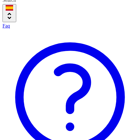
Search
Faq