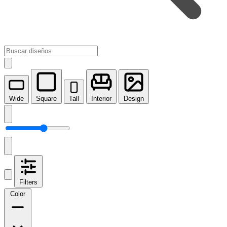
Wide
Square
Tall
Interior
Design
Filters
Color