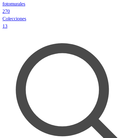
fotomurales
270
Colecciones
13