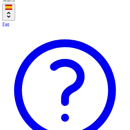
Search
Faq