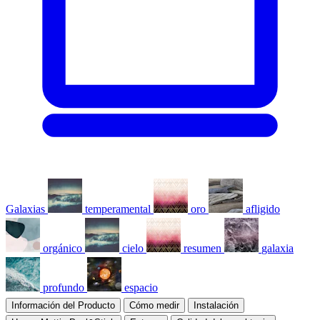
Galaxias
temperamental
oro
afligido
orgánico
cielo
resumen
galaxia
profundo
espacio
Información del Producto
Cómo medir
Instalación