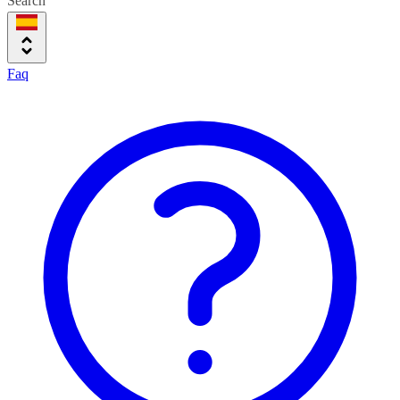
Search
Faq