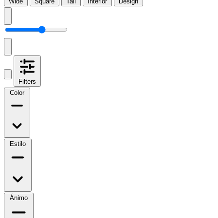
Wide
Square
Tall
Interior
Design
Filters
Color
Estilo
Ánimo