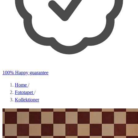
100% Happy guarantee
Home
/
Fototapet
/
Kollektioner