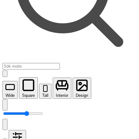
Wide
Square
Tall
Interior
Design