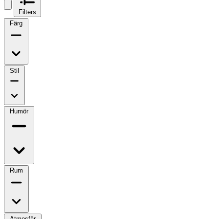
Filters
Färg
Stil
Humör
Rum
Atmosfär