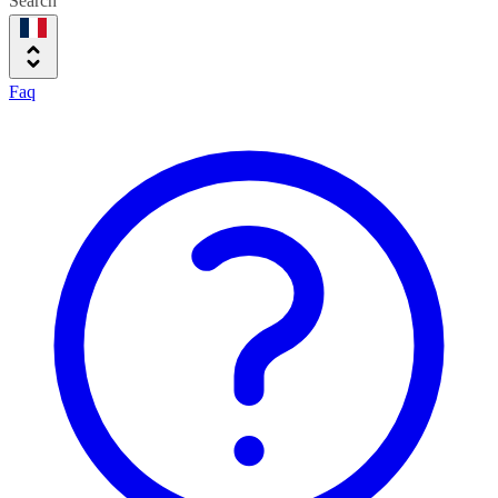
Search
Faq