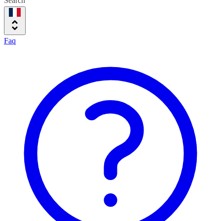
Search
Faq