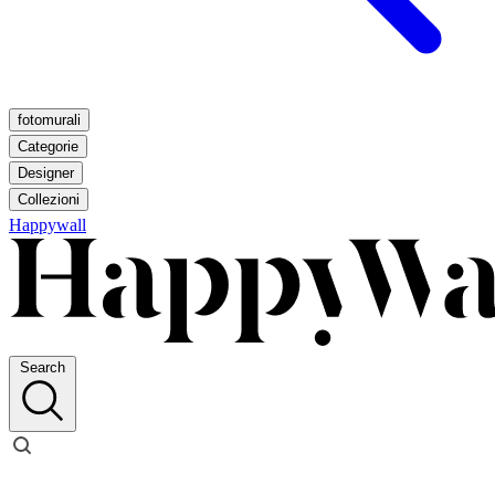
fotomurali
Categorie
Designer
Collezioni
Happywall
Search