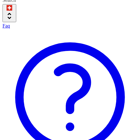
Search
Faq