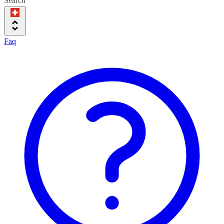
Search
Faq