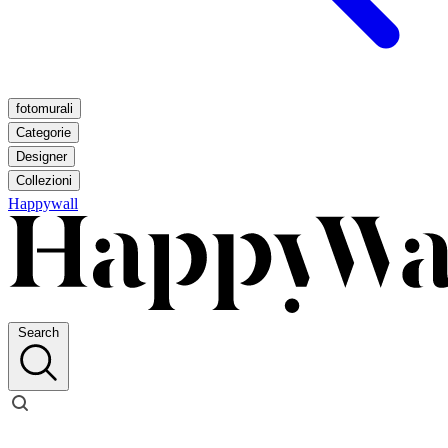
fotomurali
Categorie
Designer
Collezioni
Happywall
Search