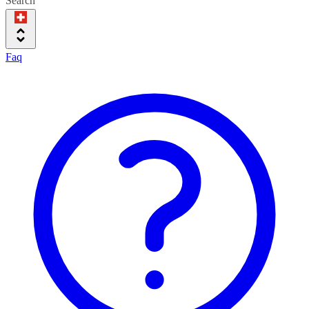
Search
Faq