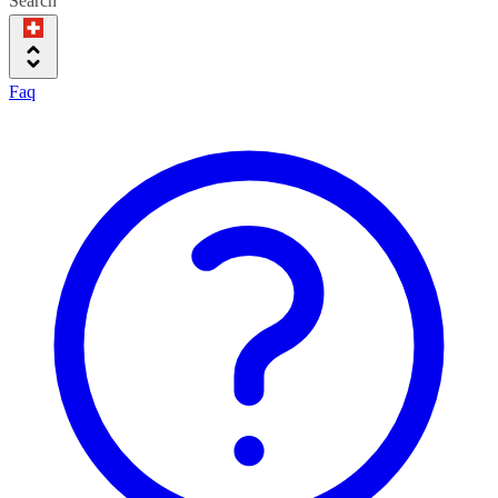
Search
Faq