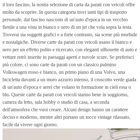
il loro fascino, la nostra selezione di carta da parati con veicoli offre
molto da scoprire. In questa categoria trovi tanti tipi di trasporto
personale, dal fascino nascosto di un'auto d'epoca in un vecchio
fienile a una vista in bianco e nero di un jet che vola sopra la testa.
Troverai sia soggetti grafici e a forte contrasto, sia scene più morbide
e nostalgiche. Diverse carte da parati con veicoli usano il bianco e
nero per un effetto pulito e ricercato, con eleganti silhouette di auto e
vetture retrò inserite in paesaggi aperti e nuvole scure. Se preferisci
più colore, ci sono carte da parati con un classico pulmino
Volkswagen rosso e bianco, un primo piano di una Volvo, una
bicicletta davanti a un muro azzurro intenso, il cruscotto verde giada
di un'auto d'epoca e aerei che volano in formazione in cieli rosa o
blu. Queste carte da parati con veicoli stanno bene in soggiorno,
camera da letto, sala hobby o studio di casa, a seconda
dell'atmosfera che vuoi creare. Alcuni design hanno un carattere
deciso e moderno, mentre altri portano un tocco vintage rilassato,
facile da vivere ogni giorno.