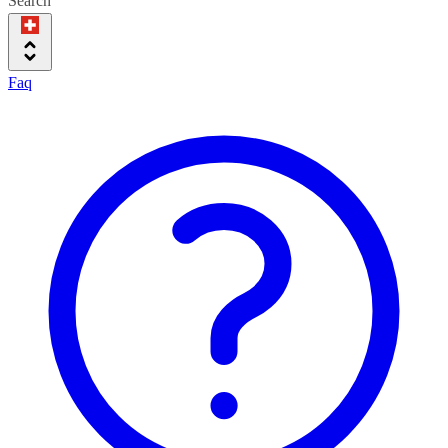
Search
Faq