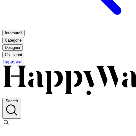
fotomurali
Categorie
Designer
Collezioni
Happywall
Search