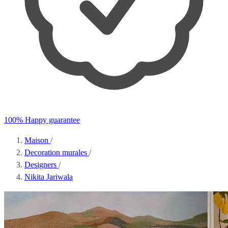
100% Happy guarantee
Maison
/
Decoration murales
/
Designers
/
Nikita Jariwala