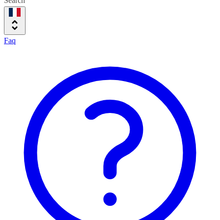
Search
Faq