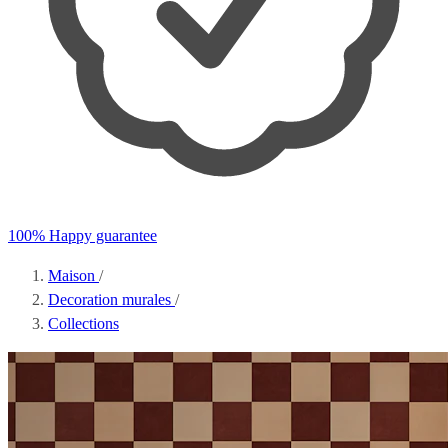
100% Happy guarantee
Maison
/
Decoration murales
/
Collections