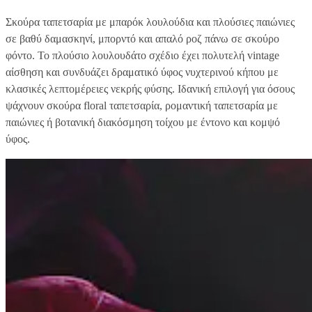
Σκούρα ταπετσαρία με μπαρόκ λουλούδια και πλούσιες παιώνιες
σε βαθύ δαμασκηνί, μπορντό και απαλό ροζ πάνω σε σκούρο
φόντο. Το πλούσιο λουλουδάτο σχέδιο έχει πολυτελή vintage
αίσθηση και συνδυάζει δραματικό ύφος νυχτερινού κήπου με
κλασικές λεπτομέρειες νεκρής φύσης. Ιδανική επιλογή για όσους
ψάχνουν σκούρα floral ταπετσαρία, ρομαντική ταπετσαρία με
παιώνιες ή βοτανική διακόσμηση τοίχου με έντονο και κομψό
ύφος.