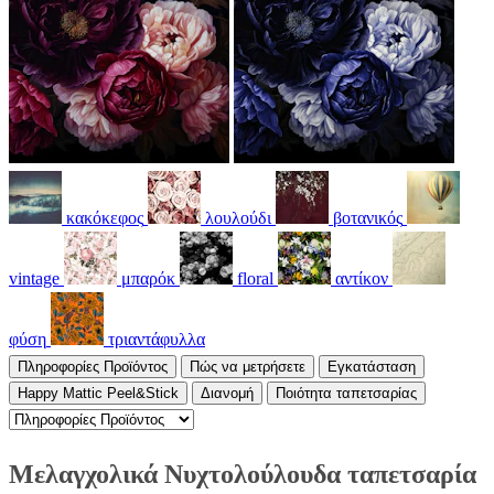
κακόκεφος
λουλούδι
βοτανικός
vintage
μπαρόκ
floral
αντίκον
φύση
τριαντάφυλλα
Πληροφορίες Προϊόντος
Πώς να μετρήσετε
Εγκατάσταση
Happy Mattic Peel&Stick
Διανομή
Ποιότητα ταπετσαρίας
Μελαγχολικά Νυχτολούλουδα ταπετσαρία