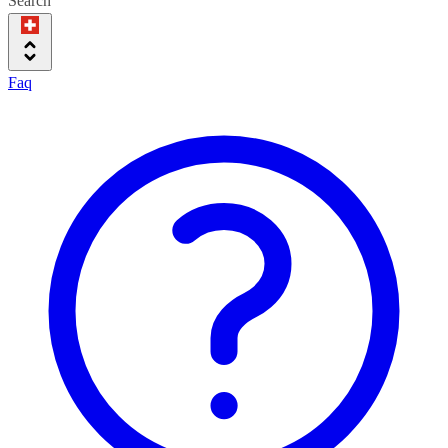
Search
Faq