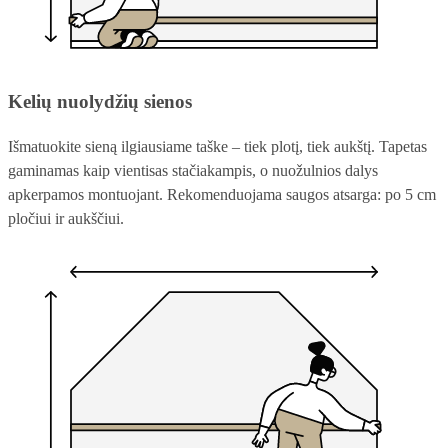
Kelių nuolydžių sienos
Išmatuokite sieną ilgiausiame taške – tiek plotį, tiek aukštį. Tapetas
gaminamas kaip vientisas stačiakampis, o nuožulnios dalys
apkerpamos montuojant. Rekomenduojama saugos atsarga: po 5 cm
pločiui ir aukščiui.