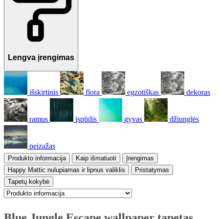
Lengva įrengimas
išskirtinis
flora
egzotiškas
dekoras
ramus
įspūdis
gyvas
džiunglės
peizažas
Produkto informacija
Kaip išmatuoti
Įrengimas
Happy Mattic nulupiamas ir lipnus valiklis
Pristatymas
Tapetų kokybė
Blue Jungle Escape wallpaper tapetas