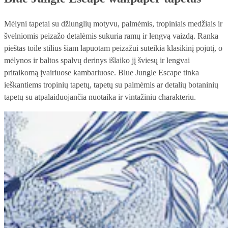
Mėlyni tapetai su džiunglių motyvu, palmėmis, tropiniais medžiais ir
švelniomis peizažo detalėmis sukuria ramų ir lengvą vaizdą. Ranka
pieštas toile stilius šiam lapuotam peizažui suteikia klasikinį pojūtį, o
mėlynos ir baltos spalvų derinys išlaiko jį šviesų ir lengvai
pritaikomą įvairiuose kambariuose. Blue Jungle Escape tinka
ieškantiems tropinių tapetų, tapetų su palmėmis ar detalių botaninių
tapetų su atpalaiduojančia nuotaika ir vintažiniu charakteriu.