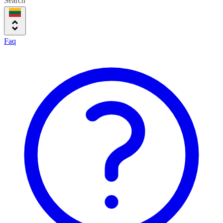
Search
Faq