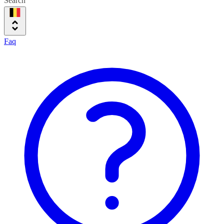
Search
Faq