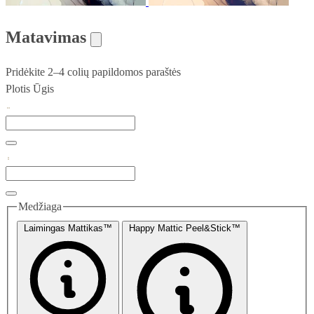
Matavimas
Pridėkite 2–4 colių papildomos paraštės
Plotis
Ūgis
Medžiaga
Laimingas Mattikas™
Happy Mattic Peel&Stick™