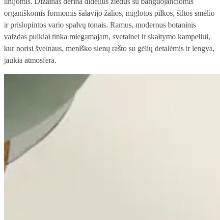
linijomis. Dizainas derina didelius žiedus su banguojančiomis
organiškomis formomis šalavijo žalios, miglotos pilkos, šiltos smėlio
ir prislopintos vario spalvų tonais. Ramus, modernus botaninis
vaizdas puikiai tinka miegamajam, svetainei ir skaitymo kampeliui,
kur norisi švelnaus, meniško sienų rašto su gėlių detalėmis ir lengva,
jaukia atmosfera.