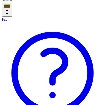
Search
Faq