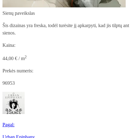
Sienų paveikslas
Šis dizainas yra freska, todėl turėsite jį apkarpyti, kad jis tilptų ant
sienos.
Kaina:
2
44,00 € / m
Prekės numeris:
96953
Pagal:
Urban Epiphany