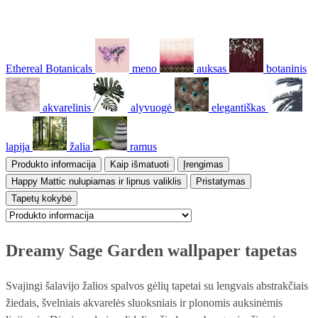
Ethereal Botanicals
meno
auksas
botaninis
akvarelinis
alyvuogė
elegantiškas
lapija
žalia
ramus
Produkto informacija
Kaip išmatuoti
Įrengimas
Happy Mattic nulupiamas ir lipnus valiklis
Pristatymas
Tapetų kokybė
Dreamy Sage Garden wallpaper tapetas
Svajingi šalavijo žalios spalvos gėlių tapetai su lengvais abstrakčiais
žiedais, švelniais akvarelės sluoksniais ir plonomis auksinėmis