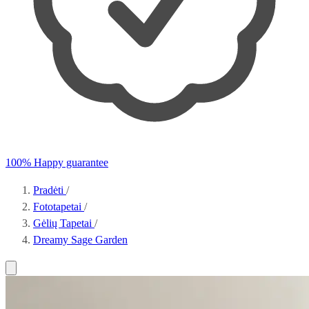
100% Happy guarantee
Pradėti
/
Fototapetai
/
Gėlių Tapetai
/
Dreamy Sage Garden