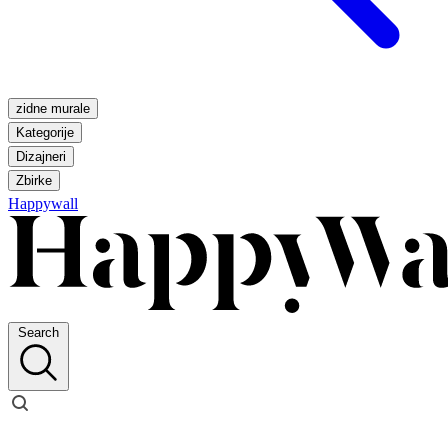
zidne murale
Kategorije
Dizajneri
Zbirke
Happywall
Search