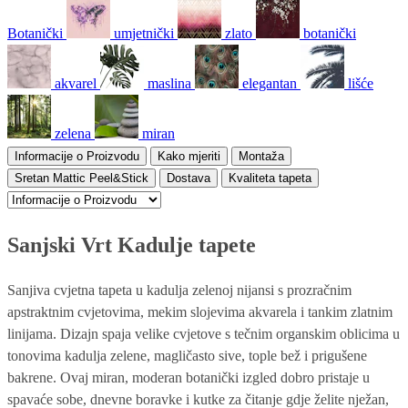
Botanički
umjetnički
zlato
botanički
akvarel
maslina
elegantan
lišće
zelena
miran
Informacije o Proizvodu
Kako mjeriti
Montaža
Sretan Mattic Peel&Stick
Dostava
Kvaliteta tapeta
Sanjski Vrt Kadulje tapete
Sanjiva cvjetna tapeta u kadulja zelenoj nijansi s prozračnim
apstraktnim cvjetovima, mekim slojevima akvarela i tankim zlatnim
linijama. Dizajn spaja velike cvjetove s tečnim organskim oblicima u
tonovima kadulja zelene, magličasto sive, tople bež i prigušene
bakrene. Ovaj miran, moderan botanički izgled dobro pristaje u
spavaće sobe, dnevne boravke i kutke za čitanje gdje želite nježan,