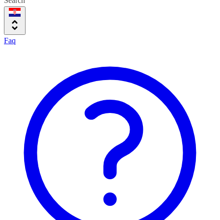
Search
Faq