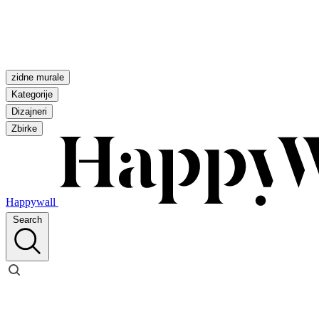
zidne murale
Kategorije
Dizajneri
Zbirke
Happywall
Search