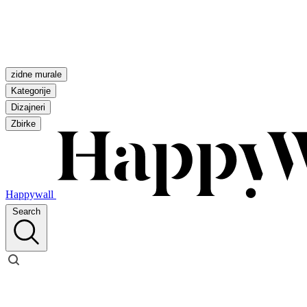
zidne murale
Kategorije
Dizajneri
Zbirke
Happywall
Search