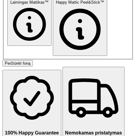
Laimingas Mattikas™
Happy Mattic Peel&Stick™
Peržiūrėti foną
100% Happy Guarantee
Nemokamas pristatymas