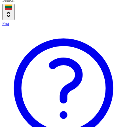
Search
Faq