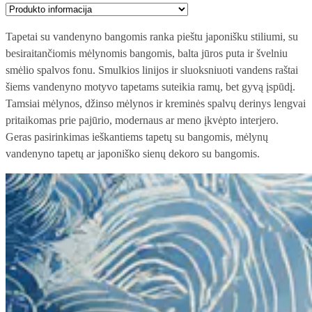
Tapetai su vandenyno bangomis ranka pieštu japonišku stiliumi, su
besiraitančiomis mėlynomis bangomis, balta jūros puta ir švelniu
smėlio spalvos fonu. Smulkios linijos ir sluoksniuoti vandens raštai
šiems vandenyno motyvo tapetams suteikia ramų, bet gyvą įspūdį.
Tamsiai mėlynos, džinso mėlynos ir kreminės spalvų derinys lengvai
pritaikomas prie pajūrio, modernaus ar meno įkvėpto interjero.
Geras pasirinkimas ieškantiems tapetų su bangomis, mėlynų
vandenyno tapetų ar japoniško sienų dekoro su bangomis.