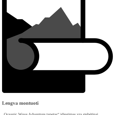
Lengva montuoti
„Oceanic Wave Adventure tapetas“ įdiegimas yra stebėtinai