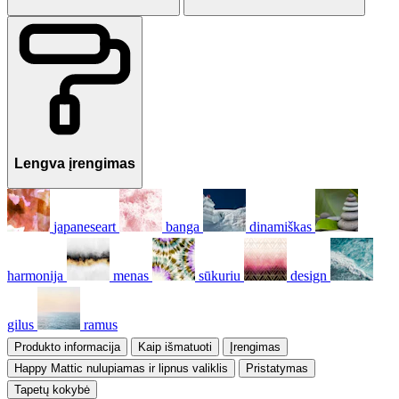
Lengva įrengimas
japaneseart
banga
dinamiškas
harmonija
menas
sūkuriu
design
gilus
ramus
Produkto informacija
Kaip išmatuoti
Įrengimas
Happy Mattic nulupiamas ir lipnus valiklis
Pristatymas
Tapetų kokybė