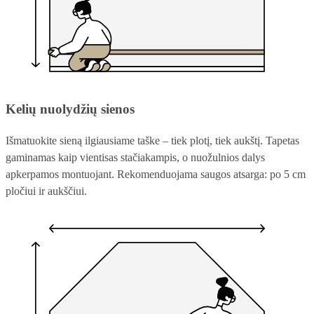
Kelių nuolydžių sienos
Išmatuokite sieną ilgiausiame taške – tiek plotį, tiek aukštį. Tapetas
gaminamas kaip vientisas stačiakampis, o nuožulnios dalys
apkerpamos montuojant. Rekomenduojama saugos atsarga: po 5 cm
pločiui ir aukščiui.