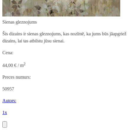
Sienas gleznojums
Šis dizains ir sienas gleznojums, kas nozīmē, ka jums būs jāapgriež
dizains, lai tas atbilstu jūsu sienai.
Cena:
2
44,00 € / m
Preces numurs:
50957
Autors:
1x