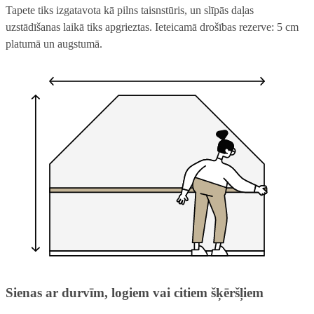
Tapete tiks izgatavota kā pilns taisnstūris, un slīpās daļas
uzstādīšanas laikā tiks apgrieztas. Ieteicamā drošības rezerve: 5 cm
platumā un augstumā.
Sienas ar durvīm, logiem vai citiem šķēršļiem