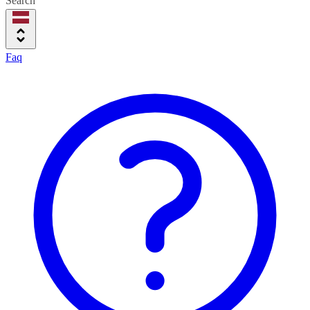
Search
Faq