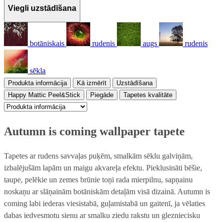
Viegli uzstādīšana
botāniskais
rudenis
augs
rudenis
sēkla
Produkta informācija
Kā izmērīt
Uzstādīšana
Happy Mattic Peel&Stick
Piegāde
Tapetes kvalitāte
Autumn is coming wallpaper tapete
Tapetes ar rudens savvaļas puķēm, smalkām sēklu galviņām,
izbalējušām lapām un maigu akvareļa efektu. Pieklusināti bēšie,
taupe, pelēkie un zemes brūnie toņi rada mierpilnu, sapņainu
noskaņu ar slāņainām botāniskām detaļām visā dizainā. Autumn is
coming labi iederas viesistabā, guļamistabā un gaitenī, ja vēlaties
dabas iedvesmotu sienu ar smalku ziedu rakstu un glezniecisku