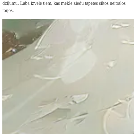
dziļumu. Laba izvēle tiem, kas meklē ziedu tapetes siltos neitrālos
toņos.