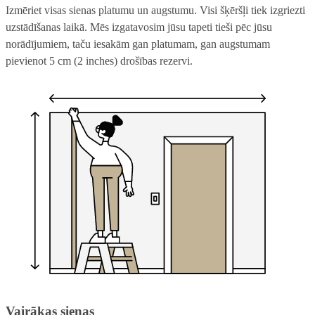
Izmēriet visas sienas platumu un augstumu. Visi šķēršļi tiek izgriezti
uzstādīšanas laikā. Mēs izgatavosim jūsu tapeti tieši pēc jūsu
norādījumiem, taču iesakām gan platumam, gan augstumam
pievienot 5 cm (2 inches) drošības rezervi.
Vairākas sienas