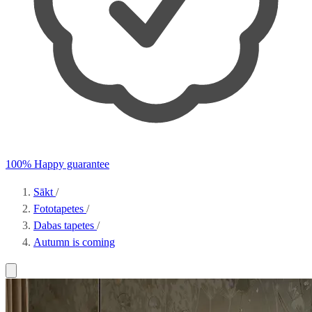
100% Happy guarantee
Sākt
/
Fototapetes
/
Dabas tapetes
/
Autumn is coming