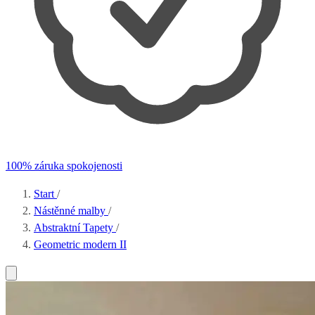
100% záruka spokojenosti
Start
/
Nástěnné malby
/
Abstraktní Tapety
/
Geometric modern II