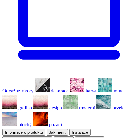
Odvážné Vzory
dekorace
barva
mural
grafika
design
moderní
prvek
plochý
pozadí
Informace o produktu
Jak měřit
Instalace