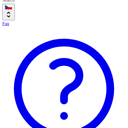
Search
Faq