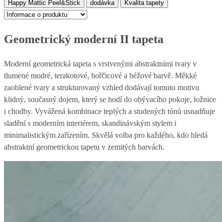
Happy Mattic Peel&Stick
dodávka
Kvalita tapety
Geometrický moderní II tapeta
Moderní geometrická tapeta s vrstvenými abstraktními tvary v
tlumené modré, terakotové, hořčicové a béžové barvě. Měkké
zaoblené tvary a strukturovaný vzhled dodávají tomuto motivu
klidný, současný dojem, který se hodí do obývacího pokoje, ložnice
i chodby. Vyvážená kombinace teplých a studených tónů usnadňuje
sladění s moderním interiérem, skandinávským stylem i
minimalistickým zařízením. Skvělá volba pro každého, kdo hledá
abstraktní geometrickou tapetu v zemitých barvách.