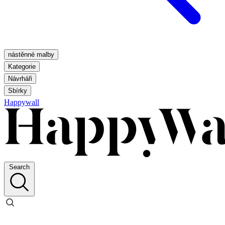
nástěnné malby
Kategorie
Návrháři
Sbírky
Happywall
Search