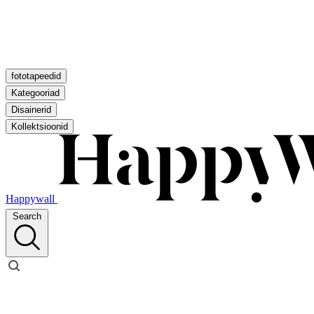
fototapeedid
Kategooriad
Disainerid
Kollektsioonid
Happywall
Search