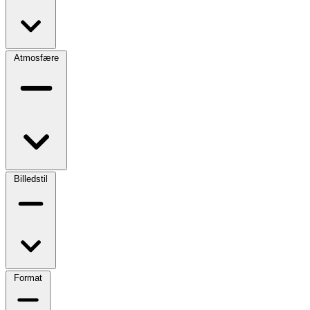
Atmosfære
Billedstil
Format