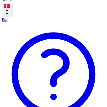
Search
Faq