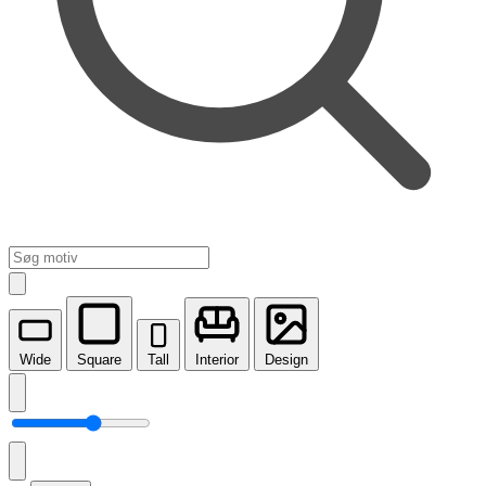
Wide
Square
Tall
Interior
Design