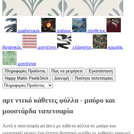
μιαδιστικός
μαύρος
σύνθετος
βοτανικός
μοντέρνο
ελάχιστος
κομψός
μοντέρνα
Πληροφορίες Προϊόντος
Πώς να μετρήσετε
Εγκατάσταση
Happy Mattic Peel&Stick
Διανομή
Ποιότητα ταπετσαρίας
αρτ ντεκό κάθετες φύλλα - μαύρο και
μουστάρδα ταπετσαρία
Αυτή η ταπετσαρία art deco με κάθετα φύλλα σε μαύρο και
μουσταρδί φέρνει ένα έντονο βοτανικό μοτίβο με καθαρές γραμμές