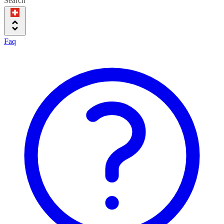
Search
Faq