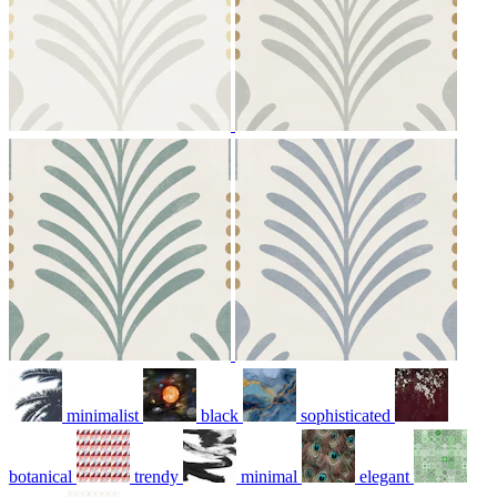
minimalist
black
sophisticated
botanical
trendy
minimal
elegant