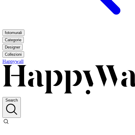
fotomurali
Categorie
Designer
Collezioni
Happywall
Search