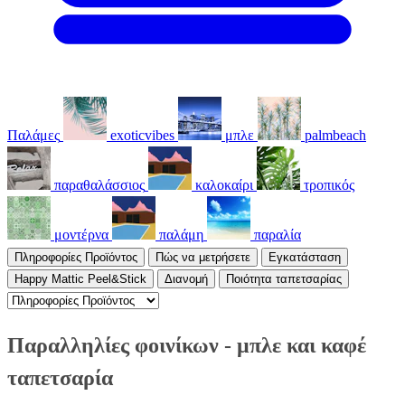
Παλάμες
exoticvibes
μπλε
palmbeach
παραθαλάσσιος
καλοκαίρι
τροπικός
μοντέρνα
παλάμη
παραλία
Πληροφορίες Προϊόντος
Πώς να μετρήσετε
Εγκατάσταση
Happy Mattic Peel&Stick
Διανομή
Ποιότητα ταπετσαρίας
Παραλληλίες φοινίκων - μπλε και καφέ
ταπετσαρία