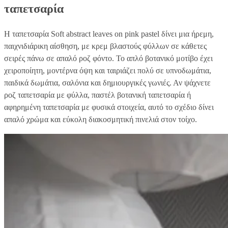
ταπετσαρία
Η ταπετσαρία Soft abstract leaves on pink pastel δίνει μια ήρεμη,
παιχνιδιάρικη αίσθηση, με κρεμ βλαστούς φύλλων σε κάθετες
σειρές πάνω σε απαλό ροζ φόντο. Το απλό βοτανικό μοτίβο έχει
χειροποίητη, μοντέρνα όψη και ταιριάζει πολύ σε υπνοδωμάτια,
παιδικά δωμάτια, σαλόνια και δημιουργικές γωνιές. Αν ψάχνετε
ροζ ταπετσαρία με φύλλα, παστέλ βοτανική ταπετσαρία ή
αφηρημένη ταπετσαρία με φυσικά στοιχεία, αυτό το σχέδιο δίνει
απαλό χρώμα και εύκολη διακοσμητική πινελιά στον τοίχο.