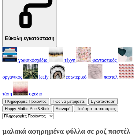
Εύκολη εγκατάσταση
γραφικόσχέδιο
τέχνη
φανταστικός
οργανικός
leafy
εσωτερικό
παστελ
τάση
σχέδιο
Πληροφορίες Προϊόντος
Πώς να μετρήσετε
Εγκατάσταση
Happy Mattic Peel&Stick
Διανομή
Ποιότητα ταπετσαρίας
μαλακά αφηρημένα φύλλα σε ροζ παστέλ