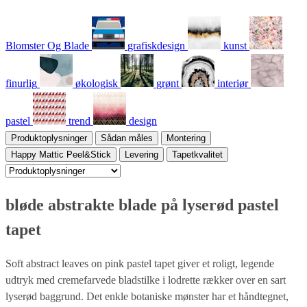
Blomster Og Blade
grafiskdesign
kunst
finurlig
økologisk
grønt
interiør
pastel
trend
design
Produktoplysninger
Sådan måles
Montering
Happy Mattic Peel&Stick
Levering
Tapetkvalitet
bløde abstrakte blade på lyserød pastel
tapet
Soft abstract leaves on pink pastel tapet giver et roligt, legende
udtryk med cremefarvede bladstilke i lodrette rækker over en sart
lyserød baggrund. Det enkle botaniske mønster har et håndtegnet,