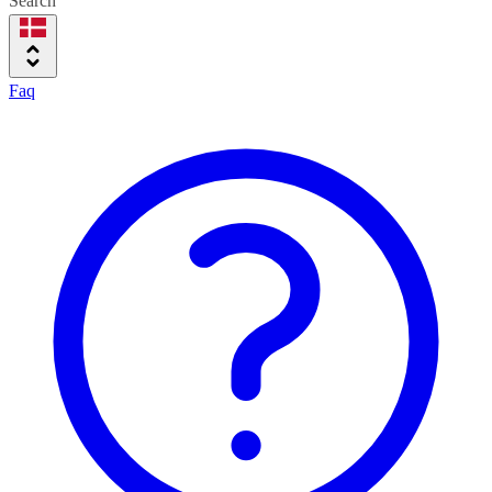
Search
Faq