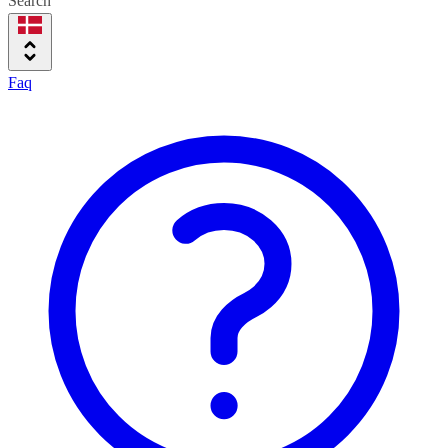
Search
Faq