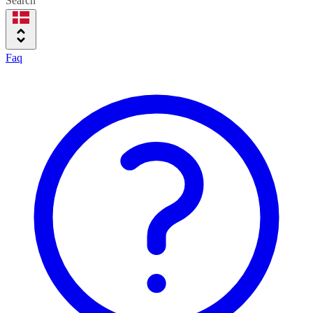
Search
Faq