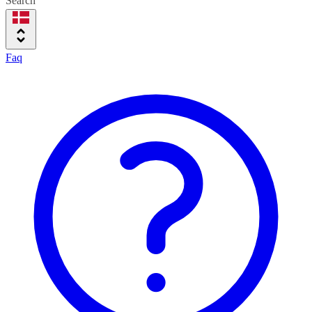
Search
Faq