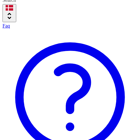
Search
Faq