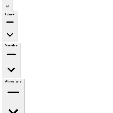
Humør
Værelse
Atmosfære