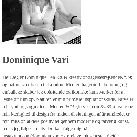
Dominique Vari
Hej! Jeg er Dominique - en &#39;kreativ opdagelsesrejsende&#39;
og naturelsker baseret i London. Med en baggrund i branding og
emballage skaber jeg opløftende og ikoniske kunstværker for at
lysne dit rum op. Naturen er min primære inspirationskilde. Farve er
min yndlingsingrediens. Med en &#39;less is more&#39;-tilgang og
min kærlighed til design fra midten til slutningen af århundredet er
min mission at dele positivitet gennem moderne og farverig kunst,
mens jeg følger trends. Du kan følge mig på
instagram.com/dominiquevari og opdage mit seneste arbejde.