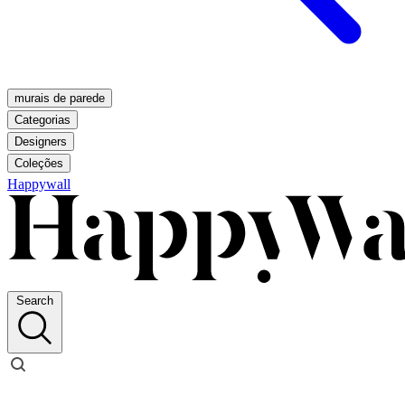
murais de parede
Categorias
Designers
Coleções
Happywall
Search