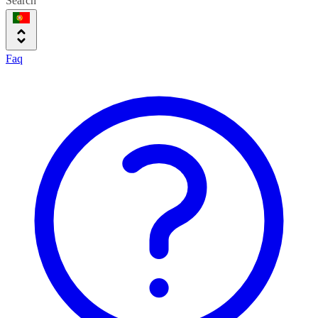
Search
Faq