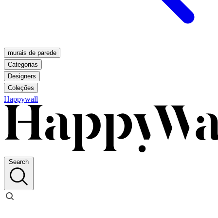
murais de parede
Categorias
Designers
Coleções
Happywall
Search