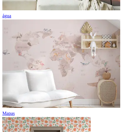
água
Mapas