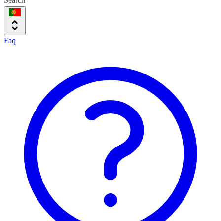
Search
Faq